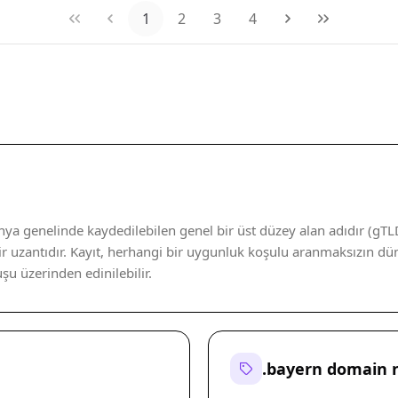
1
2
3
4
a genelinde kaydedilebilen genel bir üst düzey alan adıdır (gTLD
r uzantıdır. Kayıt, herhangi bir uygunluk koşulu aranmaksızın dün
uşu üzerinden edinilebilir.
.bayern domain 