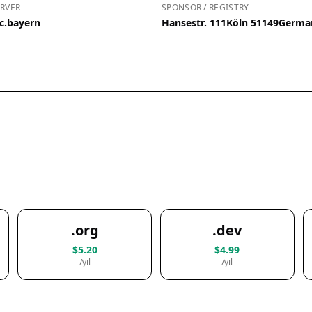
RVER
SPONSOR / REGISTRY
c.bayern
Hansestr. 111Köln 51149Germa
.org
.dev
$5.20
$4.99
/yıl
/yıl