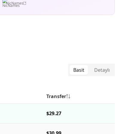
NicNames
Basit
Detaylı
Transfer
$29.27
$30.99