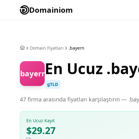
Domainiom
Domain Fiyatları
.bayern
En Ucuz .ba
.bayern
gTLD
47 firma arasında fiyatları karşılaştırın — .b
En Ucuz Kayıt
$29.27