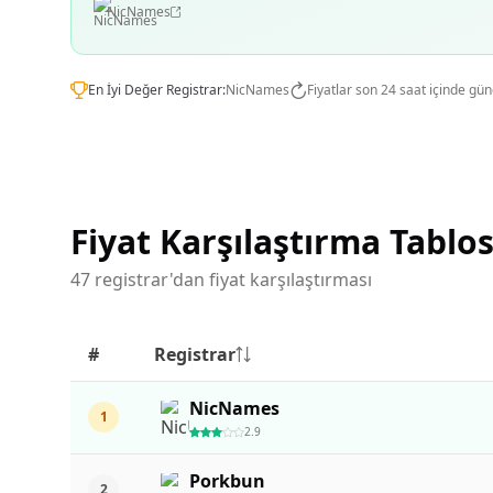
NicNames
En İyi Değer Registrar:
NicNames
Fiyatlar son 24 saat içinde gün
Fiyat Karşılaştırma Tablo
47 registrar'dan fiyat karşılaştırması
#
Registrar
NicNames
1
2.9
Porkbun
2