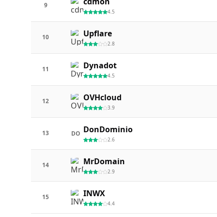
cdmon
9
4.5
Upflare
10
2.8
Dynadot
11
4.5
OVHcloud
12
3.9
DonDominio
13
DO
2.6
MrDomain
14
2.9
INWX
15
4.4