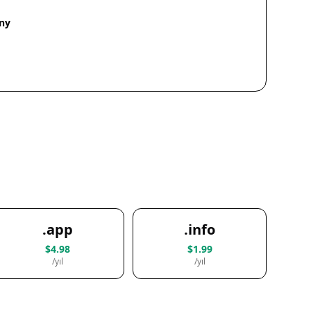
ny
.app
.info
$4.98
$1.99
/yıl
/yıl