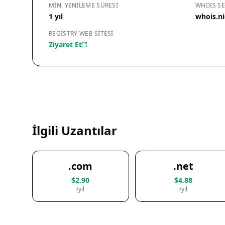
MIN. YENILEME SÜRESI
WHOIS SE
1 yıl
whois.ni
REGISTRY WEB SITESI
Ziyaret Et
İlgili Uzantılar
.com
.net
$2.90
$4.88
/yıl
/yıl