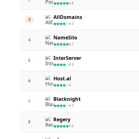
4.8
AllDomains
3
4.2
NameSilo
4
4.7
InterServer
5
4.3
Host.al
6
4
Blacknight
7
4.3
Regery
8
4.6