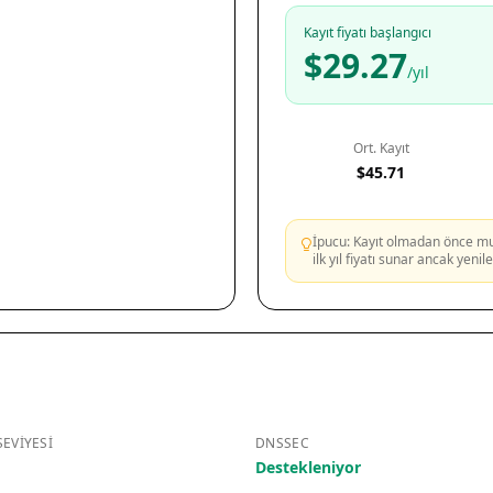
Kayıt fiyatı başlangıcı
$29.27
/yıl
Ort. Kayıt
$45.71
İpucu: Kayıt olmadan önce mutl
ilk yıl fiyatı sunar ancak yeni
EVIYESI
DNSSEC
Destekleniyor