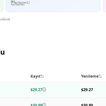
NicNames
cellendi
su
Kayıt
Yenileme
$29.27
$29.27
$30.99
$30.80