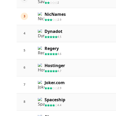
2
NicNames
3
2.9
Dynadot
4
4.5
Regery
5
4.6
Hostinger
6
4.7
Joker.com
7
2.9
Spaceship
8
4.4