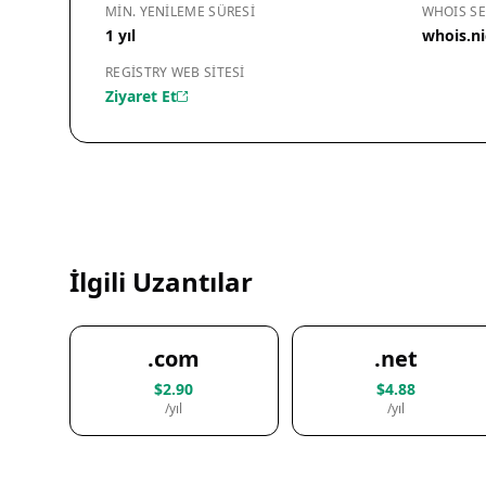
MIN. YENILEME SÜRESI
WHOIS SE
1 yıl
whois.ni
REGISTRY WEB SITESI
Ziyaret Et
İlgili Uzantılar
.com
.net
$2.90
$4.88
/yıl
/yıl