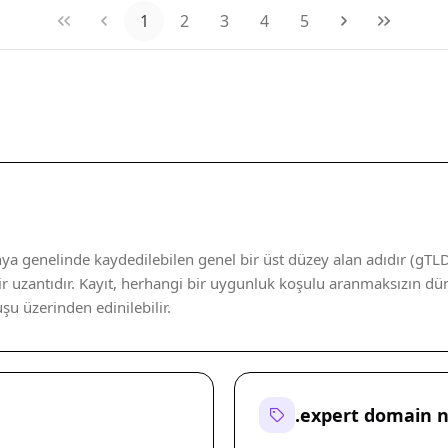
1
2
3
4
5
a genelinde kaydedilebilen genel bir üst düzey alan adıdır (gTLD)
r uzantıdır. Kayıt, herhangi bir uygunluk koşulu aranmaksızın dün
uşu üzerinden edinilebilir.
.expert domain 