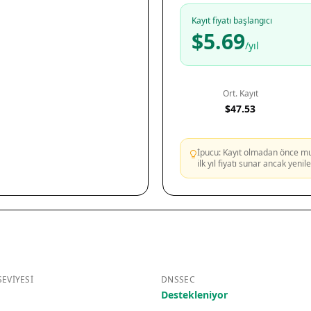
Kayıt fiyatı başlangıcı
$5.69
/yıl
Ort. Kayıt
$47.53
İpucu: Kayıt olmadan önce mutl
ilk yıl fiyatı sunar ancak yeni
EVIYESI
DNSSEC
Destekleniyor