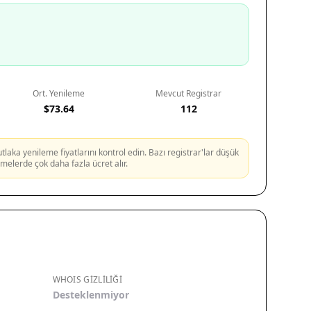
Ort. Yenileme
Mevcut Registrar
$73.64
112
aka yenileme fiyatlarını kontrol edin. Bazı registrar'lar düşük
lemelerde çok daha fazla ücret alır.
WHOIS GIZLILIĞI
Desteklenmiyor