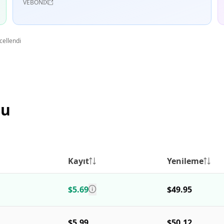
VEBONIX
cellendi
su
Kayıt
Yenileme
$5.69
$49.95
$5.99
$50.12