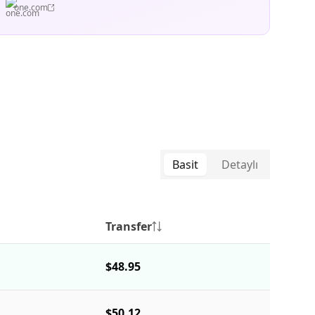
one.com
Basit
Detaylı
Transfer
$48.95
$50.12