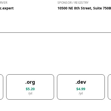
RVER
SPONSOR / REGISTRY
c.expert
10500 NE 8th Street, Suite 750
.org
.dev
$5.20
$4.99
/yıl
/yıl