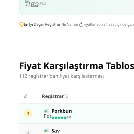
Porkbun
En İyi Değer Registrar:
NicNames
Fiyatlar son 24 saat içinde gün
Fiyat Karşılaştırma Tablo
112 registrar'dan fiyat karşılaştırması
#
Registrar
Porkbun
1
4.8
Sav
2