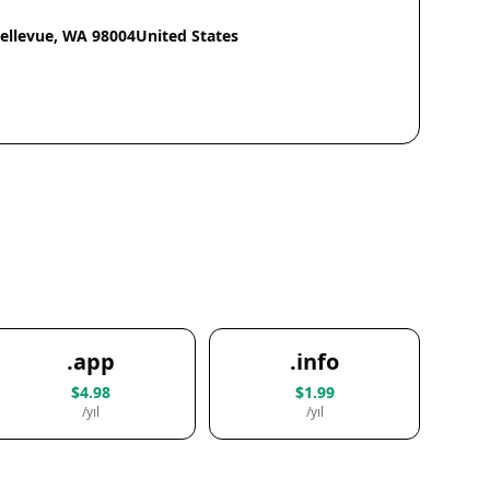
Bellevue, WA 98004United States
.app
.info
$4.98
$1.99
/yıl
/yıl