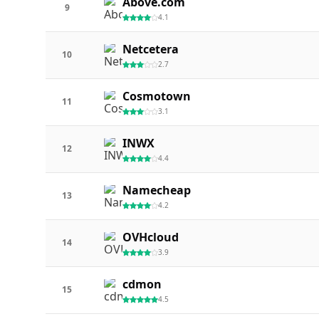
Above.com
9
4.1
Netcetera
10
2.7
Cosmotown
11
3.1
INWX
12
4.4
Namecheap
13
4.2
OVHcloud
14
3.9
cdmon
15
4.5