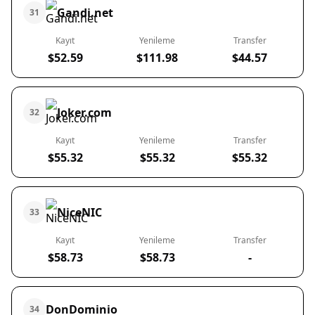
Gandi.net
31
Kayıt
Yenileme
Transfer
$52.59
$111.98
$44.57
Joker.com
32
Kayıt
Yenileme
Transfer
$55.32
$55.32
$55.32
NiceNIC
33
Kayıt
Yenileme
Transfer
$58.73
$58.73
-
DonDominio
34