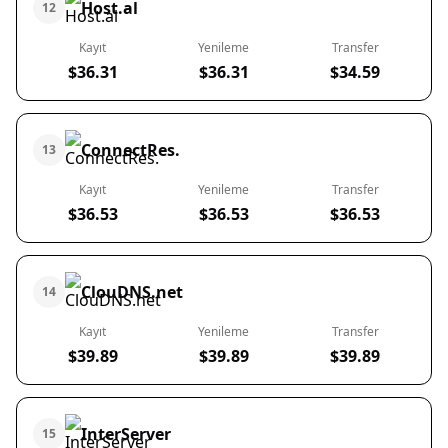
Host.al
12
Kayıt
Yenileme
Transfer
$36.31
$36.31
$34.59
ConnectRes.
13
Kayıt
Yenileme
Transfer
$36.53
$36.53
$36.53
ClouDNS.net
14
Kayıt
Yenileme
Transfer
$39.89
$39.89
$39.89
InterServer
15