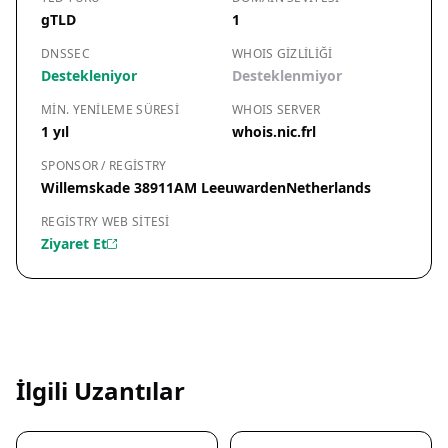
gTLD
1
DNSSEC
WHOIS GIZLILIĞI
Destekleniyor
Desteklenmiyor
MIN. YENILEME SÜRESI
WHOIS SERVER
1 yıl
whois.nic.frl
SPONSOR / REGISTRY
Willemskade 38911AM LeeuwardenNetherlands
REGISTRY WEB SITESI
Ziyaret Et
İlgili Uzantılar