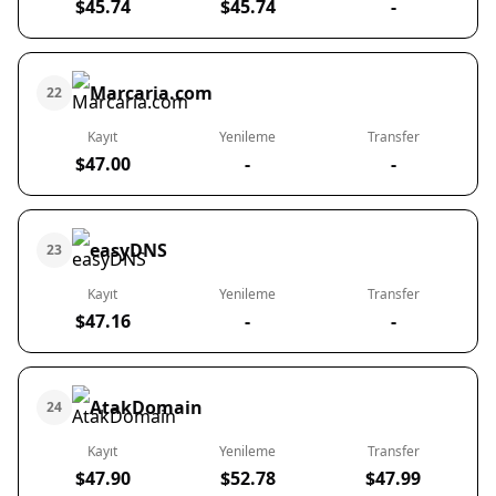
$45.74
$45.74
-
Marcaria.com
22
Kayıt
Yenileme
Transfer
$47.00
-
-
easyDNS
23
Kayıt
Yenileme
Transfer
$47.16
-
-
AtakDomain
24
Kayıt
Yenileme
Transfer
$47.90
$52.78
$47.99