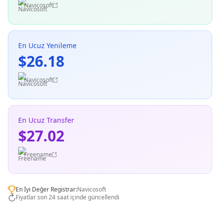
Navicosoft
En Ucuz Yenileme
$26.18
Navicosoft
En Ucuz Transfer
$27.02
Freename
En İyi Değer Registrar:
Navicosoft
Fiyatlar son 24 saat içinde güncellendi