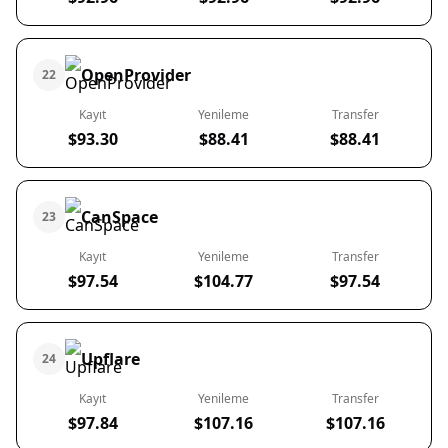
OpenProvider
22
Kayıt
Yenileme
Transfer
$93.30
$88.41
$88.41
CanSpace
23
Kayıt
Yenileme
Transfer
$97.54
$104.77
$97.54
Upflare
24
Kayıt
Yenileme
Transfer
$97.84
$107.16
$107.16