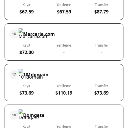
Kayıt
Yenileme
Transfer
$67.59
$67.59
$87.79
Marcaria.com
16
Kayıt
Yenileme
Transfer
$72.00
-
-
101domain
17
Kayıt
Yenileme
Transfer
$73.69
$110.19
$73.69
Domgate
18
Kayıt
Yenileme
Transfer