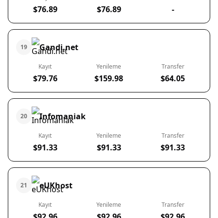
$76.89
$76.89
-
Gandi.net
19
Kayıt
Yenileme
Transfer
$79.76
$159.98
$64.05
Infomaniak
20
Kayıt
Yenileme
Transfer
$91.33
$91.33
$91.33
eUKhost
21
Kayıt
Yenileme
Transfer
$92.96
$92.96
$92.96