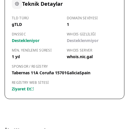
Teknik Detaylar
TLD TÜRÜ
DOMAIN SEVIYESI
gTLD
1
DNSSEC
WHOIS GIZLILIĞI
Destekleniyor
Desteklenmiyor
MIN. YENILEME SÜRESI
WHOIS SERVER
1 yıl
whois.nic.gal
SPONSOR / REGISTRY
Tabernas 11A Coruña 15701GaliciaSpain
REGISTRY WEB SITESI
Ziyaret Et