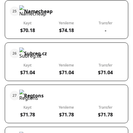
Namecheap
25
Kayıt
Yenileme
Transfer
$70.18
$74.18
-
Subreg.cz
26
Kayıt
Yenileme
Transfer
$71.04
$71.04
$71.04
Regtons
27
Kayıt
Yenileme
Transfer
$71.78
$71.78
$71.78