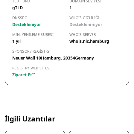
TLD TÜRÜ
DOMAIN SEVIYESI
gTLD
1
DNSSEC
WHOIS GIZLILIĞI
Destekleniyor
Desteklenmiyor
MIN. YENILEME SÜRESI
WHOIS SERVER
1 yıl
whois.nic.hamburg
SPONSOR / REGISTRY
Neuer Wall 10Hamburg, 20354Germany
REGISTRY WEB SITESI
Ziyaret Et
İlgili Uzantılar