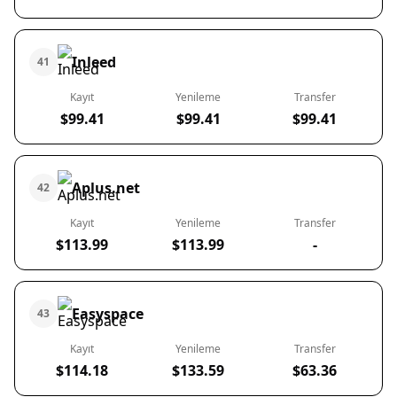
Inleed
41
Kayıt
Yenileme
Transfer
$99.41
$99.41
$99.41
Aplus.net
42
Kayıt
Yenileme
Transfer
$113.99
$113.99
-
Easyspace
43
Kayıt
Yenileme
Transfer
$114.18
$133.59
$63.36