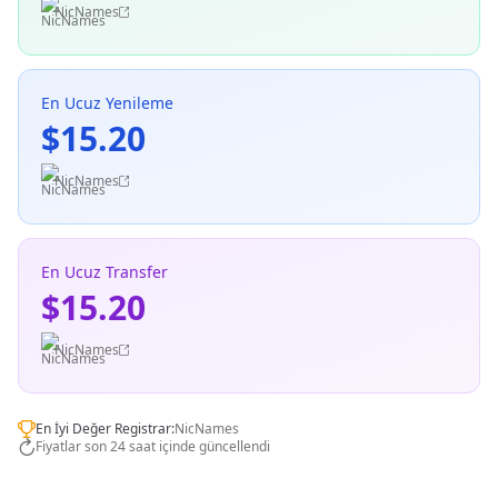
NicNames
En Ucuz Yenileme
$15.20
NicNames
En Ucuz Transfer
$15.20
NicNames
En İyi Değer Registrar:
NicNames
Fiyatlar son 24 saat içinde güncellendi