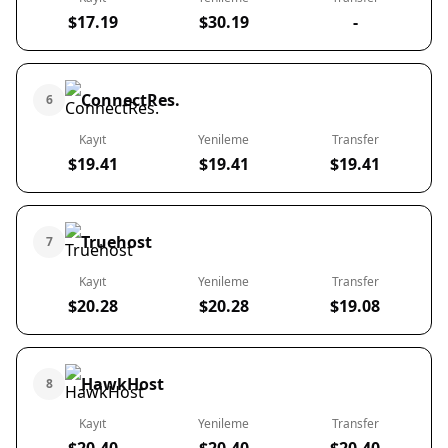
$17.19
$30.19
-
ConnectRes.
6
Kayıt
Yenileme
Transfer
$19.41
$19.41
$19.41
Truehost
7
Kayıt
Yenileme
Transfer
$20.28
$20.28
$19.08
HawkHost
8
Kayıt
Yenileme
Transfer