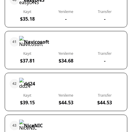
easyDNS
Kayıt
Yenileme
Transfer
$35.18
-
-
Navicosoft
41
Kayıt
Yenileme
Transfer
$37.81
$34.68
-
dd24
42
Kayıt
Yenileme
Transfer
$39.15
$44.53
$44.53
NiceNIC
43