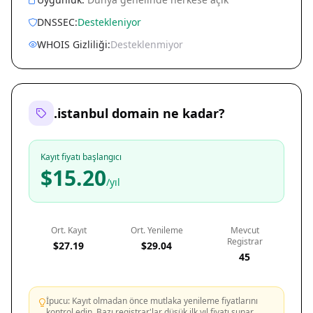
DNSSEC:
Destekleniyor
WHOIS Gizliliği:
Desteklenmiyor
.istanbul domain ne kadar?
Kayıt fiyatı başlangıcı
$15.20
/yıl
Ort. Kayıt
Ort. Yenileme
Mevcut
Registrar
$27.19
$29.04
45
İpucu: Kayıt olmadan önce mutlaka yenileme fiyatlarını
kontrol edin. Bazı registrar'lar düşük ilk yıl fiyatı sunar