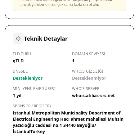
ancak yenilemelerde çok daha fazla ücret alır.
Teknik Detaylar
TLD TÜRÜ
DOMAIN SEVIYESI
gTLD
1
DNSSEC
WHOIS GIZLILIĞI
Destekleniyor
Desteklenmiyor
MIN. YENILEME SÜRESI
WHOIS SERVER
1 yıl
whois.afilias-srs.net
SPONSOR / REGISTRY
Istanbul Metropolitan Municipality Department of
Electrical Engineering Hacı ahmet mahallesi Muhsin
yazıcıoğlu caddesi no:1 34440 Beyoğlu/
İstanbulTurkey