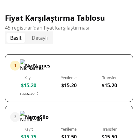
Fiyat Karşılaştırma Tablosu
45 registrar'dan fiyat karşılaştırması
Basit
Detaylı
NicNames
1
Kayıt
Yenileme
Transfer
$15.20
$15.20
$15.20
TLDES100
NameSilo
2
Kayıt
Yenileme
Transfer
$15.75
$17.50
$15.50