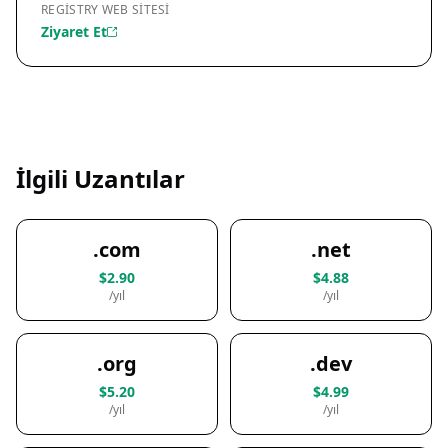
REGISTRY WEB SITESI
Ziyaret Et
İlgili Uzantılar
.com
.net
$2.90
$4.88
/yıl
/yıl
.org
.dev
$5.20
$4.99
/yıl
/yıl