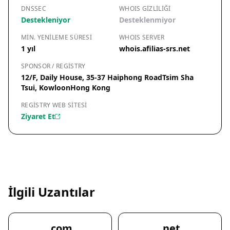
DNSSEC
WHOIS GIZLILIĞI
Destekleniyor
Desteklenmiyor
MIN. YENILEME SÜRESI
WHOIS SERVER
1 yıl
whois.afilias-srs.net
SPONSOR / REGISTRY
12/F, Daily House, 35-37 Haiphong RoadTsim Sha
Tsui, KowloonHong Kong
REGISTRY WEB SITESI
Ziyaret Et
İlgili Uzantılar
.com
.net