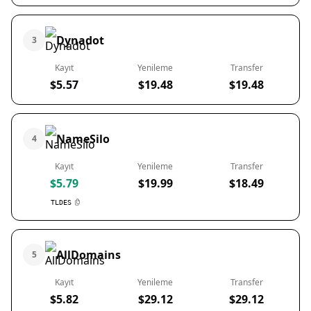
Dynadot
3
Kayıt
Yenileme
Transfer
$5.57
$19.48
$19.48
NameSilo
4
Kayıt
Yenileme
Transfer
$5.79
$19.99
$18.49
TLDES
AllDomains
5
Kayıt
Yenileme
Transfer
$5.82
$29.12
$29.12