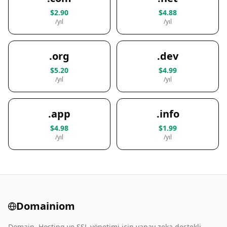
$2.90
$4.88
/yıl
/yıl
.org
.dev
$5.20
$4.99
/yıl
/yıl
.app
.info
$4.98
$1.99
/yıl
/yıl
Domainiom
Domain, Hosting ve SSL yönetimi için yapay zeka destekli