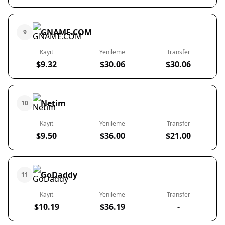
GNAME.COM
9
Kayıt
Yenileme
Transfer
$9.32
$30.06
$30.06
Netim
10
Kayıt
Yenileme
Transfer
$9.50
$36.00
$21.00
GoDaddy
11
Kayıt
Yenileme
Transfer
$10.19
$36.19
-