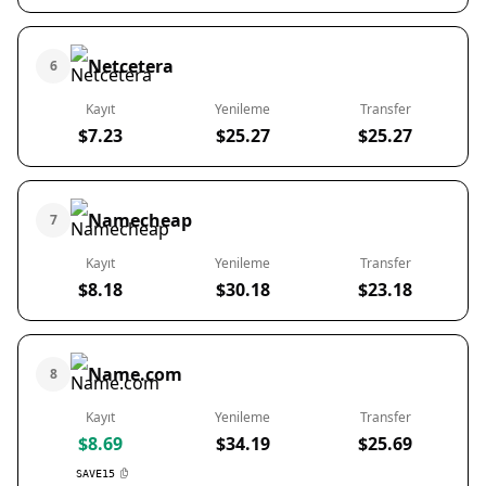
Netcetera
6
Kayıt
Yenileme
Transfer
$7.23
$25.27
$25.27
Namecheap
7
Kayıt
Yenileme
Transfer
$8.18
$30.18
$23.18
Name.com
8
Kayıt
Yenileme
Transfer
$8.69
$34.19
$25.69
SAVE15