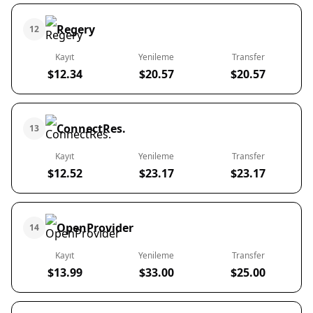
Regery
12
Kayıt
Yenileme
Transfer
$12.34
$20.57
$20.57
ConnectRes.
13
Kayıt
Yenileme
Transfer
$12.52
$23.17
$23.17
OpenProvider
14
Kayıt
Yenileme
Transfer
$13.99
$33.00
$25.00