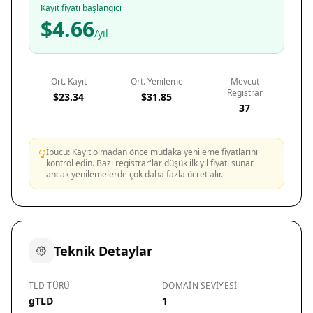
Kayıt fiyatı başlangıcı
$4.66
/yıl
Ort. Kayıt
Ort. Yenileme
Mevcut
Registrar
$23.34
$31.85
37
İpucu: Kayıt olmadan önce mutlaka yenileme fiyatlarını
kontrol edin. Bazı registrar'lar düşük ilk yıl fiyatı sunar
ancak yenilemelerde çok daha fazla ücret alır.
Teknik Detaylar
TLD TÜRÜ
DOMAIN SEVIYESI
gTLD
1