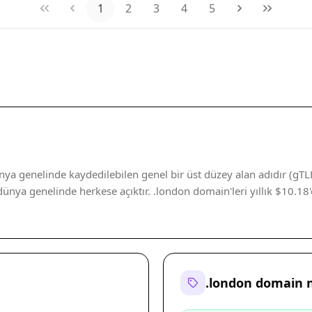
1
2
3
4
5
a genelinde kaydedilebilen genel bir üst düzey alan adıdır (gTLD
nya genelinde herkese açıktır. .london domain'leri yıllık $10.18'
.london domain 