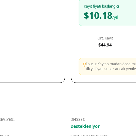
Kayıt fiyatı başlangıcı
$10.18
/yıl
Ort. Kayıt
$44.94
İpucu: Kayıt olmadan önce mutl
ilk yıl fiyatı sunar ancak yeni
EVIYESI
DNSSEC
Destekleniyor