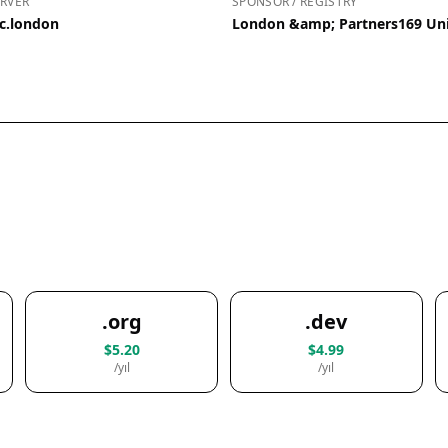
RVER
SPONSOR / REGISTRY
c.london
London &amp; Partners169 Un
.org
.dev
$5.20
$4.99
/yıl
/yıl