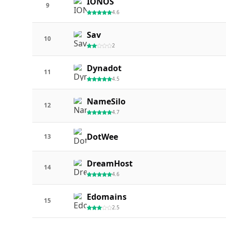
IONOS
9
4.6
Sav
10
2
Dynadot
11
4.5
NameSilo
12
4.7
DotWee
13
DreamHost
14
4.6
Edomains
15
2.5