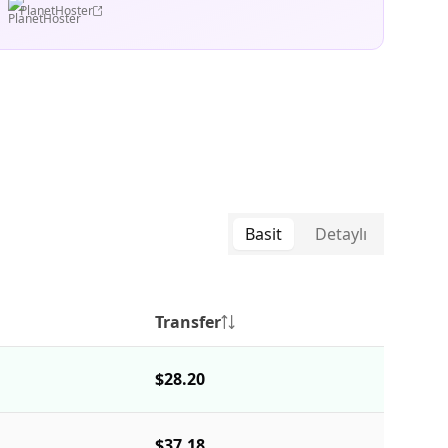
PlanetHoster
Basit
Detaylı
Transfer
$28.20
$37.18