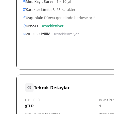
Min. Kayıt Süresi:
1 – 10 yıl
Karakter Limiti:
3–63 karakter
Uygunluk:
Dünya genelinde herkese açık
DNSSEC:
Destekleniyor
WHOIS Gizliliği:
Desteklenmiyor
Teknik Detaylar
TLD TÜRÜ
DOMAIN S
gTLD
1