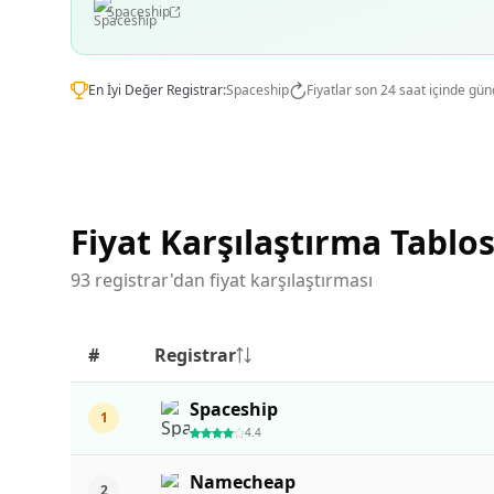
Spaceship
En İyi Değer Registrar:
Spaceship
Fiyatlar son 24 saat içinde gün
Fiyat Karşılaştırma Tablo
93 registrar'dan fiyat karşılaştırması
#
Registrar
Spaceship
1
4.4
Namecheap
2