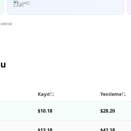
Z.com
cellendi
su
Kayıt
Yenileme
$10.18
$28.20
$13.18
$42.18