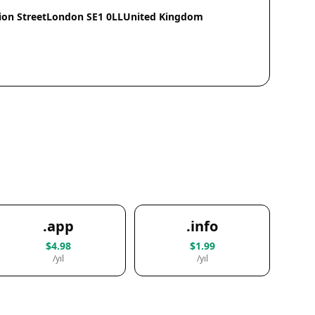
ion StreetLondon SE1 0LLUnited Kingdom
.app
.info
$4.98
$1.99
/yıl
/yıl