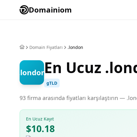
Domainiom
Domain Fiyatları
.london
En Ucuz .lo
.london
gTLD
93 firma arasında fiyatları karşılaştırın — .l
En Ucuz Kayıt
$10.18