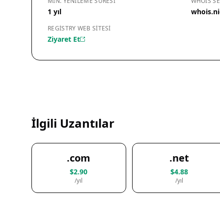
MIN. YENILEME SÜRESI
WHOIS SE
1 yıl
whois.ni
REGISTRY WEB SITESI
Ziyaret Et
İlgili Uzantılar
.com
.net
$2.90
$4.88
/yıl
/yıl