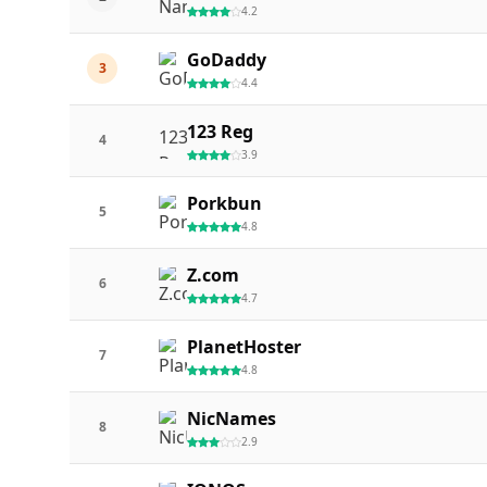
4.2
GoDaddy
3
4.4
123 Reg
4
3.9
Porkbun
5
4.8
Z.com
6
4.7
PlanetHoster
7
4.8
NicNames
8
2.9