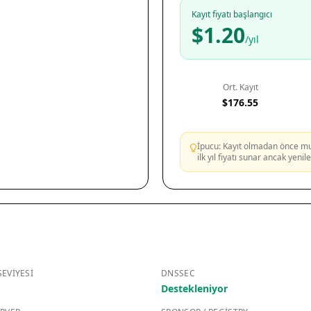
Kayıt fiyatı başlangıcı
$1.20
/yıl
Ort. Kayıt
$176.55
İpucu: Kayıt olmadan önce mutl
ilk yıl fiyatı sunar ancak yeni
EVIYESI
DNSSEC
Destekleniyor