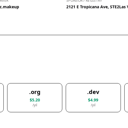
RVER
SPONSOR / REGISTRY
ic.makeup
2121 E Tropicana Ave, STE2Las
.org
.dev
$5.20
$4.99
/yıl
/yıl