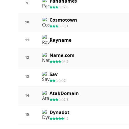
Pananames
9
2.6
Cosmotown
10
3.1
Rayname
11
Name.com
12
4.3
Sav
13
2
AtakDomain
14
2.8
Dynadot
15
4.5