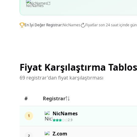
NicNames
En İyi Değer Registrar:
NicNames
Fiyatlar son 24 saat içinde gün
Fiyat Karşılaştırma Tablo
69 registrar'dan fiyat karşılaştırması
#
Registrar
NicNames
1
2.9
Z.com
2