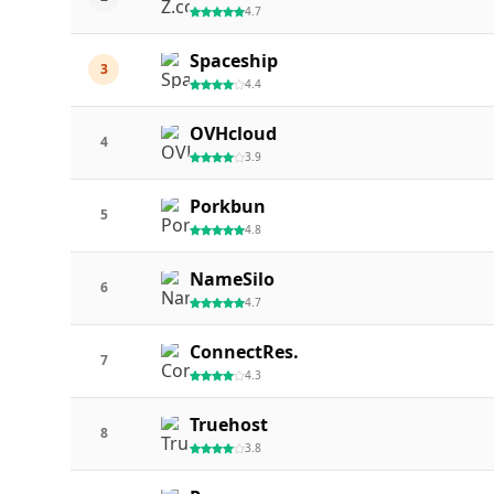
4.7
Spaceship
3
4.4
OVHcloud
4
3.9
Porkbun
5
4.8
NameSilo
6
4.7
ConnectRes.
7
4.3
Truehost
8
3.8