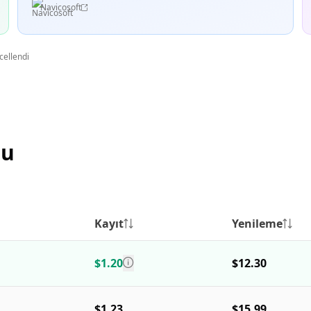
Navicosoft
cellendi
su
Kayıt
Yenileme
$1.20
$12.30
$1.23
$15.99