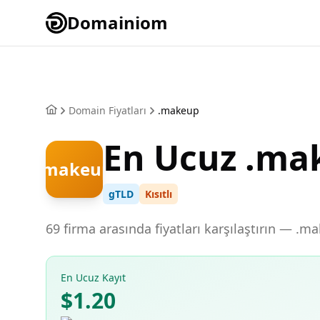
Domainiom
Domain Fiyatları
.makeup
En Ucuz .m
.makeup
gTLD
Kısıtlı
69 firma arasında fiyatları karşılaştırın — .m
En Ucuz Kayıt
$1.20