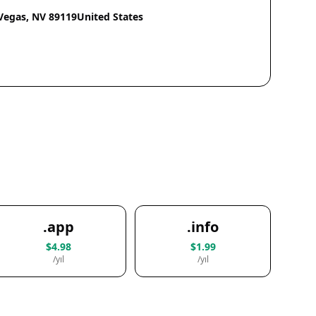
 Vegas, NV 89119United States
.app
.info
$4.98
$1.99
/yıl
/yıl