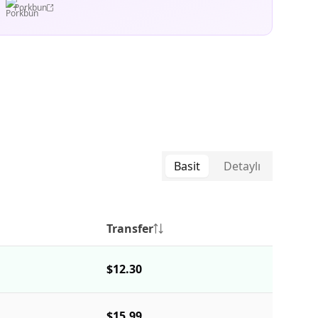
Porkbun
Basit
Detaylı
Transfer
$12.30
$15.99