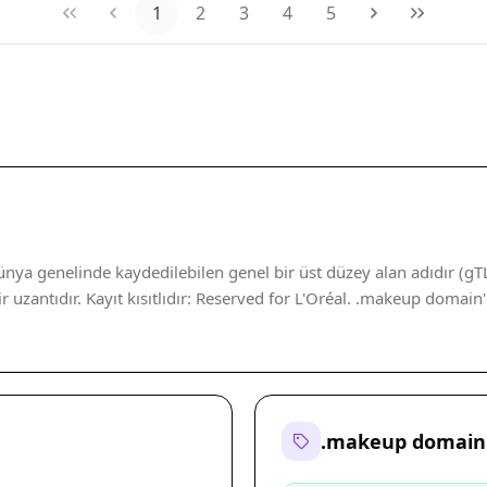
1
2
3
4
5
a genelinde kaydedilebilen genel bir üst düzey alan adıdır (gTL
uzantıdır. Kayıt kısıtlıdır: Reserved for L'Oréal. .makeup domain'le
.makeup domain