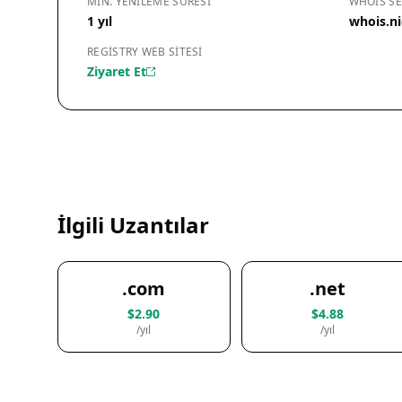
MIN. YENILEME SÜRESI
WHOIS SE
1 yıl
whois.n
REGISTRY WEB SITESI
Ziyaret Et
İlgili Uzantılar
.com
.net
$2.90
$4.88
/yıl
/yıl