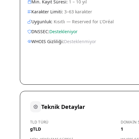
Min. Kayıt Süresi:
1 – 10 yıl
Karakter Limiti:
3–63 karakter
Uygunluk:
Kısıtlı — Reserved for L'Oréal
DNSSEC:
Destekleniyor
WHOIS Gizliliği:
Desteklenmiyor
Teknik Detaylar
TLD TÜRÜ
DOMAIN S
gTLD
1